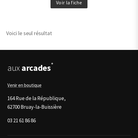
Voir la fiche
produit
a
plusieurs
variations.
Voici le seul résultat
Les
options
peuvent
être
choisies
®
aux
arcades
sur
la
page
Venir en boutique
du
produit
164 Rue de la République,
62700 Bruay-la-Buissière
03 21 61 86 86