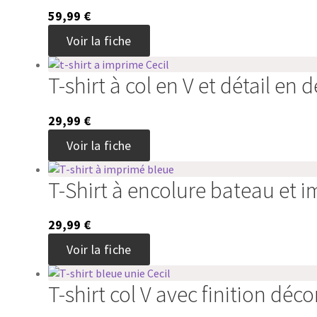
Les
page
59,99
€
options
du
Ce
peuvent
Voir la fiche
produit
produit
être
a
choisies
T-shirt à col en V et détail en d
plusieurs
sur
variations.
la
Les
page
29,99
€
options
du
Ce
peuvent
Voir la fiche
produit
produit
être
a
choisies
T-Shirt à encolure bateau et i
plusieurs
sur
variations.
la
Les
page
29,99
€
options
du
Ce
peuvent
Voir la fiche
produit
produit
être
a
choisies
T-shirt col V avec finition déco
plusieurs
sur
variations.
la