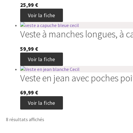
Les
page
25,99
€
options
du
Ce
peuvent
Voir la fiche
produit
produit
être
a
choisies
Veste à manches longues, à ca
plusieurs
sur
variations.
la
Les
page
59,99
€
options
du
Ce
peuvent
Voir la fiche
produit
produit
être
a
choisies
Veste en jean avec poches poit
plusieurs
sur
variations.
la
Les
page
69,99
€
options
du
Ce
peuvent
Voir la fiche
produit
produit
être
a
choisies
plusieurs
8 résultats affichés
sur
variations.
la
Les