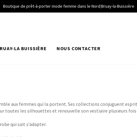
Boutique de prêt-à-porter mode femme dans le Nord
|
Bruay-la-Buissière
RUAY-LA BUISSIÈRE
NOUS CONTACTER
semble aux femmes qui la portent. Ses collections conjuguent espri
ur toutes les silhouettes et renouvelle son vestiaire plusieurs foi
robe qui sait s’adapter.