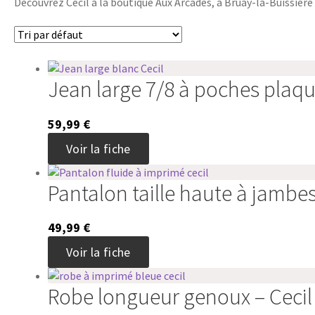
Découvrez Cecil à la boutique Aux Arcades, à Bruay-la-Buissière e
Jean large 7/8 à poches plaqu
59,99
€
Ce
Voir la fiche
produit
a
Pantalon taille haute à jambes
plusieurs
variations.
Les
49,99
€
options
Ce
peuvent
Voir la fiche
produit
être
a
choisies
Robe longueur genoux – Cecil
plusieurs
sur
variations.
la