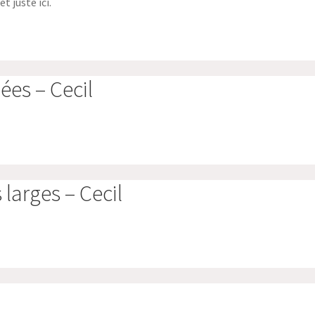
t juste ici.
ées – Cecil
 larges – Cecil