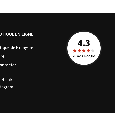
UTIQUE EN LIGNE
4.3
tique de Bruay-la-
★★★★
★
ère
70 avis Google
ontacter
cebook
stagram