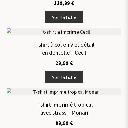
119,99
€
Ce
Voir la fiche
produit
a
plusieurs
variations.
T-shirt à col en V et détail
Les
en dentelle – Cecil
options
peuvent
29,99
€
être
choisies
Ce
sur
Voir la fiche
produit
la
a
page
plusieurs
du
variations.
produit
T-shirt imprimé tropical
Les
avec strass – Monari
options
peuvent
89,99
€
être