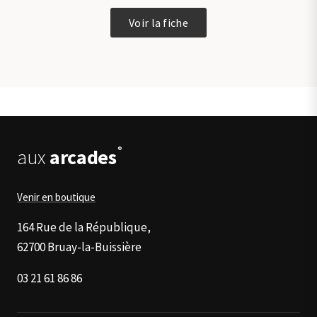
choisies
Ce
sur
Voir la fiche
produit
la
a
page
plusieurs
du
variations.
produit
Les
options
peuvent
être
®
aux
arcades
choisies
sur
la
Venir en boutique
page
du
164 Rue de la République,
produit
62700 Bruay-la-Buissière
03 21 61 86 86