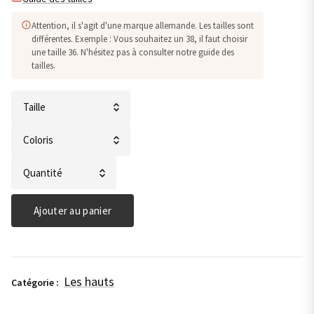
Attention, il s'agit d'une marque allemande. Les tailles sont
différentes. Exemple : Vous souhaitez un 38, il faut choisir
une taille 36. N'hésitez pas à consulter notre guide des
tailles.
quantité
de
T-
Shirt
Ajouter au panier
imprimé
tortue
-
Monari
Les hauts
Catégorie :