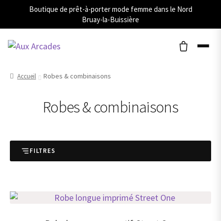
Boutique de prêt-à-porter mode femme dans le Nord
Bruay-la-Buissière
Robes & combinaisons
Accueil
Robes & combinaisons
FILTRES