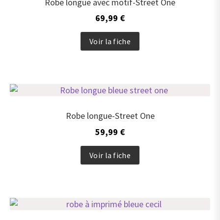
Robe longue avec motif-Street One
69,99
€
Ce
Voir la fiche
produit
a
plusieurs
variations.
Les
options
peuvent
Robe longue-Street One
être
59,99
€
choisies
sur
Ce
Voir la fiche
la
produit
page
a
du
plusieurs
produit
variations.
Les
options