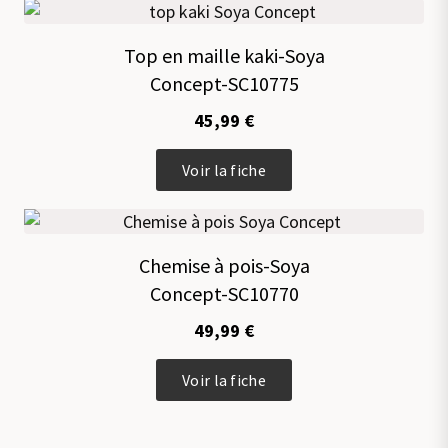
plusieurs
variations.
Top en maille kaki-Soya
Les
Concept-SC10775
options
peuvent
45,99
€
être
choisies
Ce
sur
Voir la fiche
produit
la
a
page
plusieurs
du
variations.
produit
Chemise à pois-Soya
Les
Concept-SC10770
options
peuvent
49,99
€
être
choisies
Ce
sur
Voir la fiche
produit
la
a
page
plusieurs
du