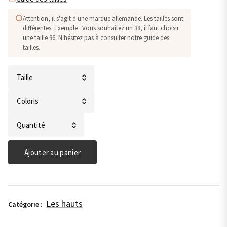
Attention, il s'agit d'une marque allemande. Les tailles sont
différentes. Exemple : Vous souhaitez un 38, il faut choisir
une taille 36. N'hésitez pas à consulter notre guide des
tailles.
quantité
de
Chemisier
en
Ajouter au panier
lin-
Street
One
Les hauts
Catégorie :