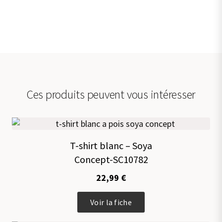
Ces produits peuvent vous intéresser
T-shirt blanc – Soya
Concept-SC10782
22,99
€
Ce
Voir la fiche
produit
a