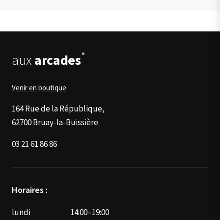
variations.
produit
Les
options
peuvent
être
®
aux
arcades
choisies
sur
la
Venir en boutique
page
du
164 Rue de la République,
produit
62700 Bruay-la-Buissière
03 21 61 86 86
Horaires :
lundi
14:00–19:00