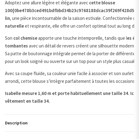
Adoptez une allure légère et élégante avec
cette blouse
100{0be478b3ced491bdfbbd34b23c9768188dcac39f269f428d529
lin
, une pièce incontournable de la saison estivale. Confectionnée d
naturelle
et respirante, elle offre un confort optimal tout au long de 
Son
col chemise
apporte une touche intemporelle, tandis que l
es ép
tombantes
avec un détail de revers créent une silhouette moderne 
Sa patte de boutonnage intégrale permet de la porter de différentes
pour un look soigné ou ouverte sur un top pour un style plus casual.
Avec sa coupe fluide, sa couleur unie facile à associer et son ourlet 
arrondi, cette blouse s’intègre parfaitement à toutes les occasions.
Isabelle mesure 1,60 m et porte habituellement une taille 34. Ici, e
vêtement en taille 34.
Description