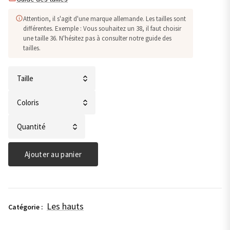
Attention, il s'agit d'une marque allemande. Les tailles sont
différentes. Exemple : Vous souhaitez un 38, il faut choisir
une taille 36. N'hésitez pas à consulter notre guide des
tailles.
quantité
de
Blouse
imprimé
Ajouter au panier
fleurie-
Street
One
Les hauts
Catégorie :