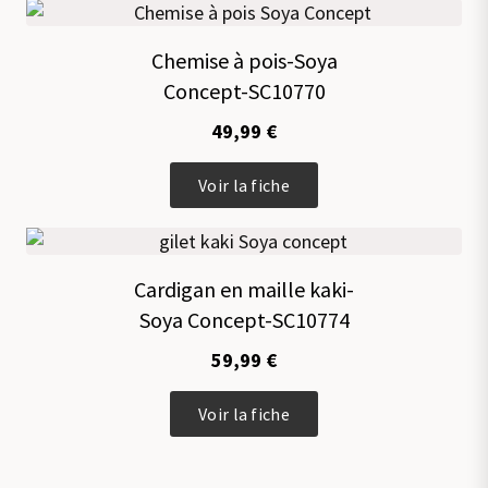
plusieurs
variations.
Chemise à pois-Soya
Les
Concept-SC10770
options
peuvent
49,99
€
être
choisies
Ce
sur
Voir la fiche
produit
la
a
page
plusieurs
du
variations.
produit
Cardigan en maille kaki-
Les
Soya Concept-SC10774
options
peuvent
59,99
€
être
choisies
Ce
sur
Voir la fiche
produit
la
a
page
plusieurs
du