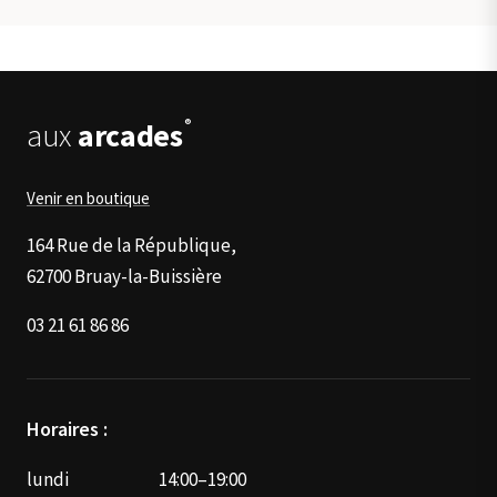
variations.
produit
Les
options
peuvent
être
®
aux
arcades
choisies
sur
la
Venir en boutique
page
du
164 Rue de la République,
produit
62700 Bruay-la-Buissière
03 21 61 86 86
Horaires :
lundi
14:00–19:00