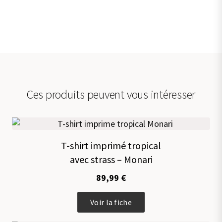
Ces produits peuvent vous intéresser
T-shirt imprimé tropical
avec strass – Monari
89,99
€
Ce
Voir la fiche
produit
a