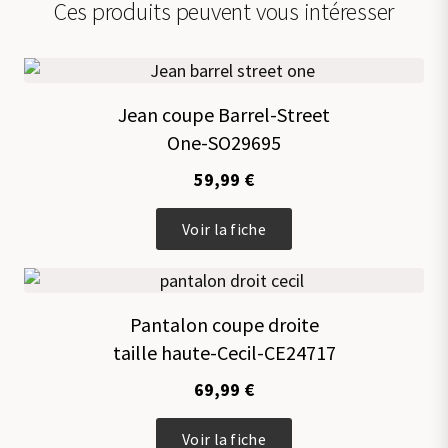
Ces produits peuvent vous intéresser
Jean coupe Barrel-Street
One-SO29695
59,99
€
Ce
Voir la fiche
produit
a
plusieurs
variations.
Pantalon coupe droite
Les
taille haute-Cecil-CE24717
options
peuvent
69,99
€
être
choisies
Ce
sur
Voir la fiche