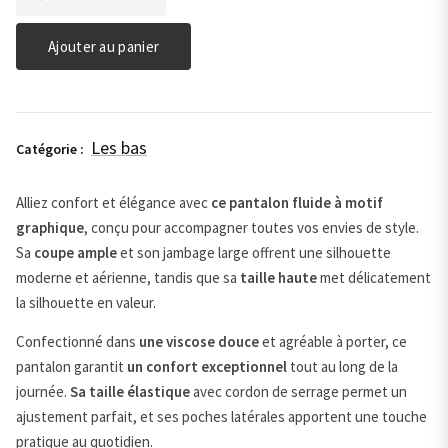
de
Pantalon
taille
Ajouter au panier
haute
à
jambes
larges
Les bas
Catégorie :
-
Cecil
Alliez confort et élégance avec
ce pantalon fluide à motif
graphique
, conçu pour accompagner toutes vos envies de style.
Sa
coupe ample
et son jambage large offrent une silhouette
moderne et aérienne, tandis que sa
taille haute
met délicatement
la silhouette en valeur.
Confectionné dans
une viscose douce
et agréable à porter, ce
pantalon garantit
un confort exceptionnel
tout au long de la
journée.
Sa taille élastique
avec cordon de serrage permet un
ajustement parfait, et ses poches latérales apportent une touche
pratique au quotidien.