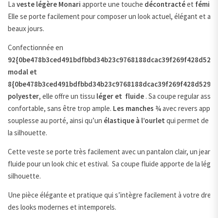
La
veste légère Monari
apporte une touche
décontracté
et
fémini
Elle se porte facilement pour composer un look actuel, élégant et agr
beaux jours.
Confectionnée en
92{0be478b3ced491bdfbbd34b23c9768188dcac39f269f428d529d
modal et
8{0be478b3ced491bdfbbd34b23c9768188dcac39f269f428d529d8
polyester
, elle offre un tissu
léger et fluide
. Sa coupe regular assu
confortable, sans être trop ample.
Les manches ¾
avec revers apport
souplesse au porté, ainsi qu’un
élastique à l’ourlet
qui permet de st
la silhouette.
Cette veste se porte très facilement avec un pantalon clair, un jean 
fluide pour un look chic et estival. Sa coupe fluide apporte de la légèr
silhouette.
Une pièce élégante et pratique qui s’intègre facilement à votre dress
des looks modernes et intemporels.