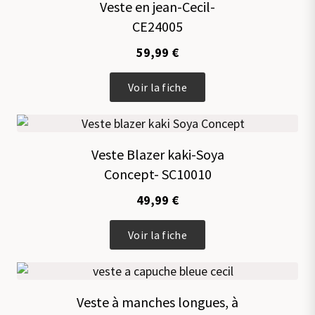
Veste en jean-Cecil-
CE24005
59,99
€
Ce
Voir la fiche
produit
a
plusieurs
variations.
Veste Blazer kaki-Soya
Les
Concept- SC10010
options
peuvent
49,99
€
être
choisies
Ce
sur
Voir la fiche
produit
la
a
page
plusieurs
du
variations.
produit
Veste à manches longues, à
Les