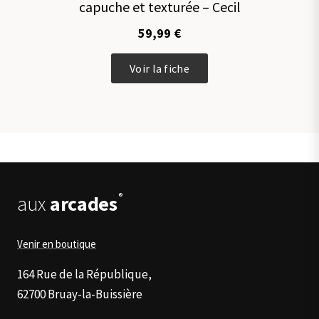
capuche et texturée – Cecil
options
peuvent
59,99
€
être
choisies
Ce
sur
Voir la fiche
produit
la
a
page
plusieurs
du
variations.
produit
Les
options
peuvent
être
®
aux
arcades
choisies
sur
la
Venir en boutique
page
du
164 Rue de la République,
produit
62700 Bruay-la-Buissière