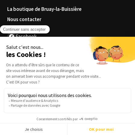
La boutique de Bruay-la-Buissière
Nous contacter
Facebook
Instagram
4.3
★★★★
★
70 avis Google
Confidentialité
Conditions générales de vente
Mentions légales
Création de site web :
Odiens