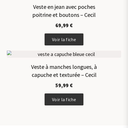
variations.
Veste en jean avec poches
Les
poitrine et boutons – Cecil
options
peuvent
69,99
€
être
choisies
Ce
sur
Voir la fiche
produit
la
a
page
plusieurs
du
variations.
produit
Veste à manches longues, à
Les
capuche et texturée – Cecil
options
peuvent
59,99
€
être
choisies
Ce
sur
Voir la fiche
produit
la
a
page
plusieurs
du
variations.
produit
Les