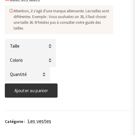
Attention, il s'agit d'une marque allemande. Les tailles sont
différentes. Exemple : Vous souhaitez un 38, il faut choisir
une taille 36. N'hésitez pas à consulter notre guide des
tailles.
quantité
de
Veste
en
Ajouter au panier
denim-
Street
One
Les vestes
Catégorie :