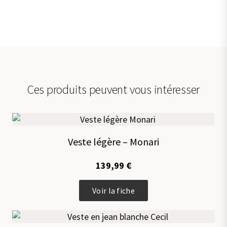
Ces produits peuvent vous intéresser
Veste légère – Monari
139,99
€
Ce
Voir la fiche
produit
a
plusieurs