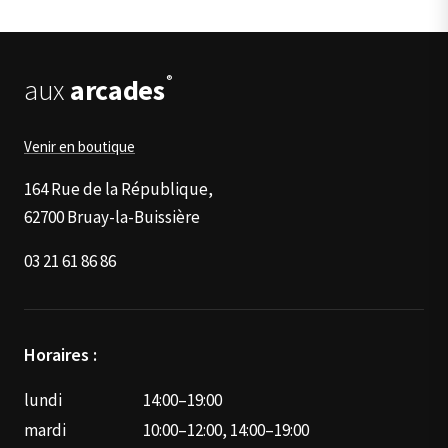
options
peuvent
être
®
aux
arcades
choisies
sur
la
Venir en boutique
page
du
164 Rue de la République,
produit
62700 Bruay-la-Buissière
03 21 61 86 86
Horaires :
lundi
14:00–19:00
mardi
10:00–12:00, 14:00–19:00