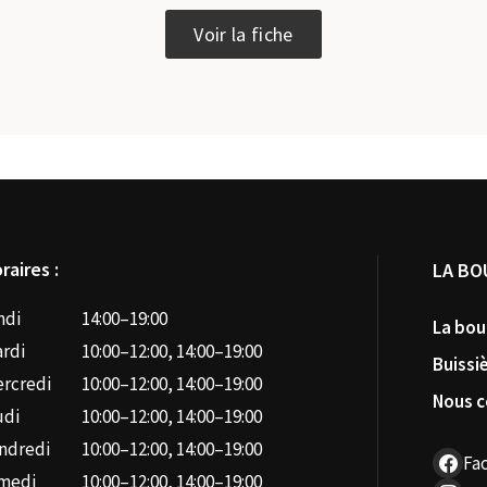
Ce
Voir la fiche
produit
a
plusieurs
variations.
Les
options
peuvent
être
choisies
sur
raires :
LA BO
la
page
ndi
14:00–19:00
La bou
du
rdi
10:00–12:00, 14:00–19:00
produit
Buissi
rcredi
10:00–12:00, 14:00–19:00
Nous c
udi
10:00–12:00, 14:00–19:00
ndredi
10:00–12:00, 14:00–19:00
Fa
medi
10:00–12:00, 14:00–19:00