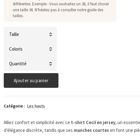
différentes. Exemple : Vous souhaitez un 38, il faut choisir
une taille 36. N'hésitez pas à consulter notre guide des
tailles.
quantité
de
T-
Shirt
Ajouter au panier
à
encolure
bateau
Catégorie :
Les hauts
et
imprimé
sur
Alliez confort et simplicité avec ce
t-shirt Cecil en jersey
, un essentie
le
d’élégance discrète, tandis que ses
manches courtes
en font une piè
devant-