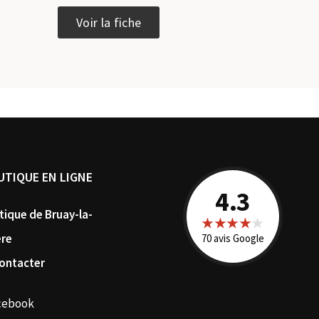
Ce
Voir la fiche
produit
a
plusieurs
variations.
Les
options
peuvent
être
choisies
sur
UTIQUE EN LIGNE
la
4.3
page
tique de Bruay-la-
du
★★★★
★
produit
ère
70 avis Google
ontacter
cebook