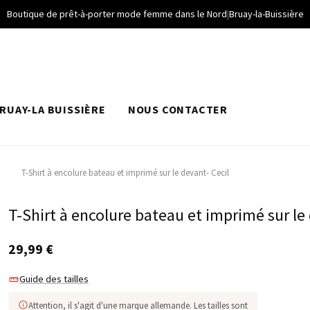
Boutique de prêt-à-porter mode femme dans le Nord
|
Bruay-la-Buissière
RUAY-LA BUISSIÈRE
NOUS CONTACTER
T-Shirt à encolure bateau et imprimé sur le devant- Cecil
T-Shirt à encolure bateau et imprimé sur le
29,99
€
Guide des tailles
Attention, il s'agit d'une marque allemande. Les tailles sont