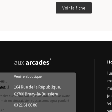
Ce
Voir la fiche
produit
a
plusieurs
variations.
Les
options
peuvent
être
choisies
sur
®
aux
arcades
Ho
la
page
lu
du
Venir en boutique
ma
produit
164 Rue de la République,
me
62700 Bruay-la-Buissière
je
ve
03 21 61 86 86
sa