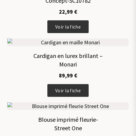
Concept-SC10782
22,99
€
Ce
Voir la fiche
produit
a
plusieurs
variations.
Cardigan en lurex brillant –
Les
Monari
options
peuvent
89,99
€
être
choisies
Ce
sur
Voir la fiche
produit
la
a
page
plusieurs
du
variations.
produit
Blouse imprimé fleurie-
Les
Street One
options
peuvent