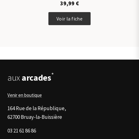
39,99
€
être
choisies
Ce
sur
Voir la fiche
produit
la
a
page
plusieurs
du
variations.
produit
Les
options
peuvent
être
®
aux
arcades
choisies
sur
la
Venir en boutique
page
du
164 Rue de la République,
produit
62700 Bruay-la-Buissière
03 21 61 86 86