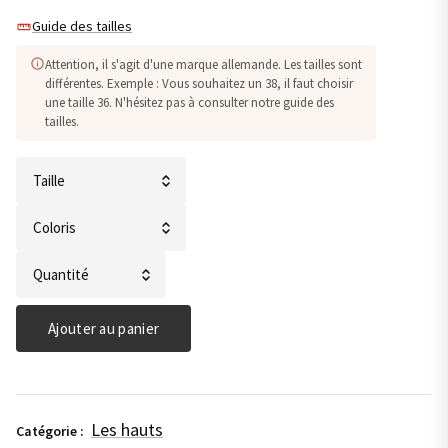
Guide des tailles
Attention, il s'agit d'une marque allemande. Les tailles sont
différentes. Exemple : Vous souhaitez un 38, il faut choisir
une taille 36. N'hésitez pas à consulter notre guide des
tailles.
quantité
de
T-
shirt
Ajouter au panier
col
V
avec
finition
Les hauts
Catégorie :
décorative